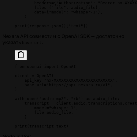
        headers
=
{
"Authorization"
: 
"Bearer nx-XXXXX
        files
=
{
"file"
: audio_file},
        data
=
{
"model"
: 
"whisper-1"
},
    )
print
(response.json()[
"text"
])
Nexara API совместим с OpenAI SDK — достаточно
указать
.
base_url
from
 openai 
import
 OpenAI
client 
=
 OpenAI(
    api_key
=
"nx-XXXXXXXXXXXXXXXXXXXXXXXX"
,
    base_url
=
"https://api.nexara.ru/v1"
,
)
with
 open
(
"audio.mp3"
, 
"rb"
) 
as
 audio_file:
    transcript 
=
 client.audio.transcriptions.creat
        model
=
"whisper-1"
,
        file
=
audio_file,
    )
print
(transcript.text)
Node.js 18+: