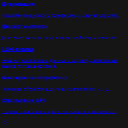
Диаризация
Разделение аудио по говорящим и разметка ролей.
Форматы ответа
,
,
, а также субтитры
и
.
json
text
verbose_json
srt
vtt
LLM-анализ
Резюме, извлечение данных и структурированный
вывод по расшифровке.
Асинхронная обработка
Фоновая обработка длинных записей по
.
job_id
Справочник API
Полное описание эндпоинтов и всех параметров.