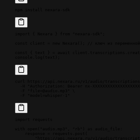
npm
 install
 nexara-sdk
import
 { Nexara } 
from
 "nexara-sdk"
;
const
 client
 =
 new
 Nexara
(); 
// ключ из переменной
const
 { 
text
 } 
=
 await
 client.transcriptions.
creat
console.
log
(text);
curl
 https://api.nexara.ru/v1/audio/transcriptions
  -H
 "Authorization: Bearer nx-XXXXXXXXXXXXXXXXXXX
  -F
 "file=@audio.mp3"
 \
  -F
 "model=whisper-1"
import
 requests
with
 open
(
"audio.mp3"
, 
"rb"
) 
as
 audio_file:
    response 
=
 requests.post(
        "https://api.nexara.ru/v1/audio/transcript