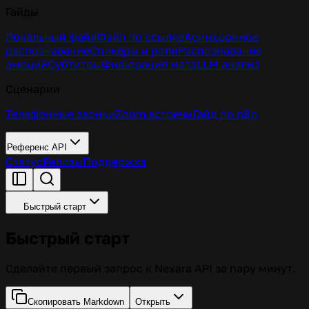
Гайды
Локальный файл
Файл по ссылке
Асинхронное
распознавание
Спикеры и роли
Распознавание
эмоций
Субтитры
Фильтрация мата
LLM анализ
Сценарии
Телефонные звонки
Zoom встречи
Гайд по n8n
Референс API
Статус
Релизы
Поддержка
Быстрый старт
Быстрый старт
Сделайте первый запрос к Nexara API за пару минут.
Скопировать Markdown
Открыть