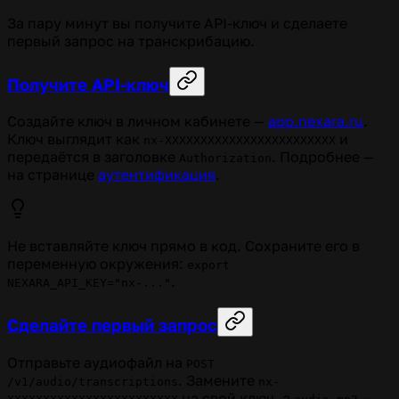
За пару минут вы получите API-ключ и сделаете
первый запрос на транскрибацию.
Получите API-ключ
Создайте ключ в личном кабинете —
app.nexara.ru
.
Ключ выглядит как
и
nx-XXXXXXXXXXXXXXXXXXXXXXXX
передаётся в заголовке
. Подробнее —
Authorization
на странице
аутентификация
.
Не вставляйте ключ прямо в код. Сохраните его в
переменную окружения:
export
.
NEXARA_API_KEY="nx-..."
Сделайте первый запрос
Отправьте аудиофайл на
POST
. Замените
/v1/audio/transcriptions
nx-
на свой ключ, а
—