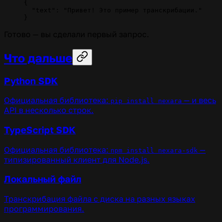
{
  "text"
: 
"Привет! Это пример транскрибации."
}
Готово — вы сделали первый запрос.
Что дальше
Python SDK
Официальная библиотека:
— и весь
pip install nexara
API в несколько строк.
TypeScript SDK
Официальная библиотека:
—
npm install nexara-sdk
типизированный клиент для Node.js.
Локальный файл
Транскрибация файла с диска на разных языках
программирования.