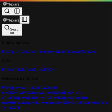
Nexara
Nexara
Search
⌘
K
С чего начать
Быстрый старт
Аутентификация
Тарифы
Ошибки
SDK
Python SDK
TypeScript SDK
Ключевые понятия
Синхронная и асинхронная
обработка
Модели
Диаризация
Форматы
ответа
Временные метки
Поддерживаемые
файлы
Поддерживаемые языки
Лимиты
Как повысить
точность